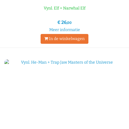
Vynl. Elf + Narwhal Elf
€ 26
,00
Meer informatie
In de winkelwagen