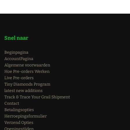
Snel naar
Beginpagina
AccountPagina
Algemene voorwaarden
Hoe Pre-orders Werken
Live Pre-orders
Tiny Diamonds Program
latest new additions
Track & Trace Your Grail Shipment
Contact
Betalingsopties
Herroepingsformulier
Verzend Opties
Openingstijden