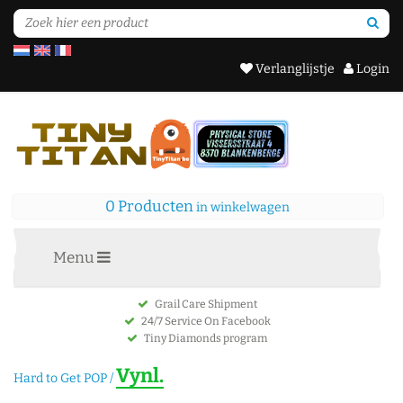
Verlanglijstje
Login
0 Producten
in winkelwagen
Menu
Grail Care Shipment
24/7 Service On Facebook
Tiny Diamonds program
Vynl.
Hard to Get POP
/