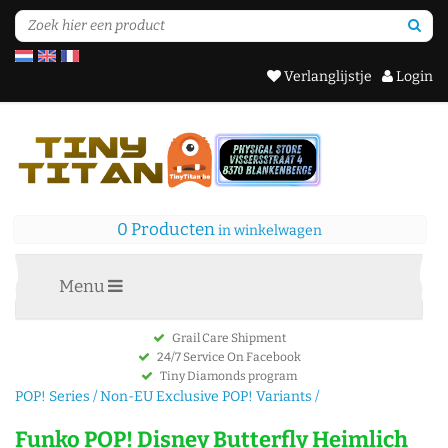
Verlanglijstje
Login
0 Producten
in winkelwagen
Menu
Grail Care Shipment
24/7 Service On Facebook
Tiny Diamonds program
POP! Series
/
Non-EU Exclusive POP! Variants
/
Funko POP! Disney Butterfly Heimlich