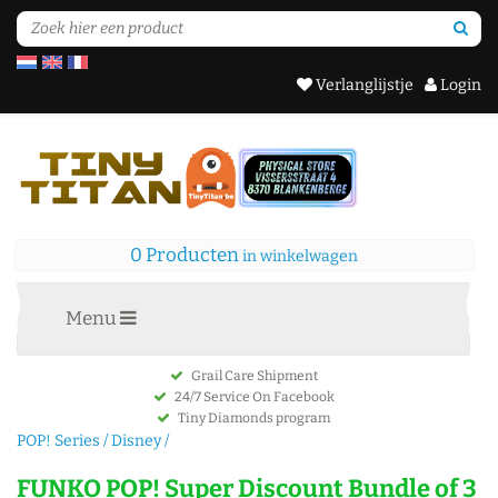
Verlanglijstje
Login
0 Producten
in winkelwagen
Menu
Grail Care Shipment
24/7 Service On Facebook
Tiny Diamonds program
POP! Series
/
Disney
/
FUNKO POP! Super Discount Bundle of 3